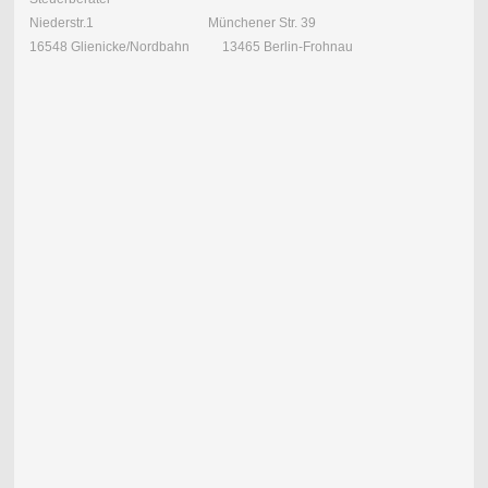
Niederstr.1 Münchener Str. 39
16548 Glienicke/Nordbahn 13465 Berlin-Frohnau